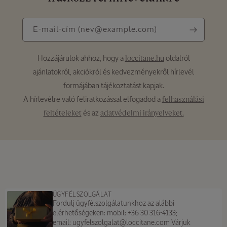
E-
E-mail-cím
(nev@example.com)
mail-
cím
Hozzájárulok ahhoz, hogy a
oldalról
loccitane.hu
(nev@example.com)
ajánlatokról, akciókról és kedvezményekről hírlevél
formájában tájékoztatást kapjak.
A hírlevélre való feliratkozással elfogadod a
felhasználási
és az
feltételeket
adatvédelmi irányelveket.
ÜGYFÉLSZOLGÁLAT
Fordulj ügyfélszolgálatunkhoz az alábbi
elérhetőségeken: mobil: +36 30 316-4133;
email: ugyfelszolgalat@loccitane.com Várjuk