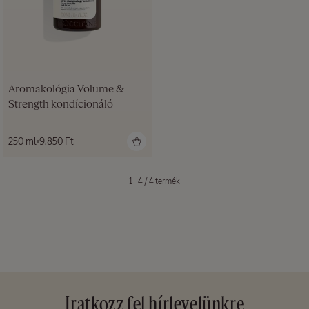
Aromakológia Volume &
Strength kondícionáló
Normál
250 ml
9.850 Ft
ár
1 - 4 / 4 termék
Iratkozz fel hírlevelünkre