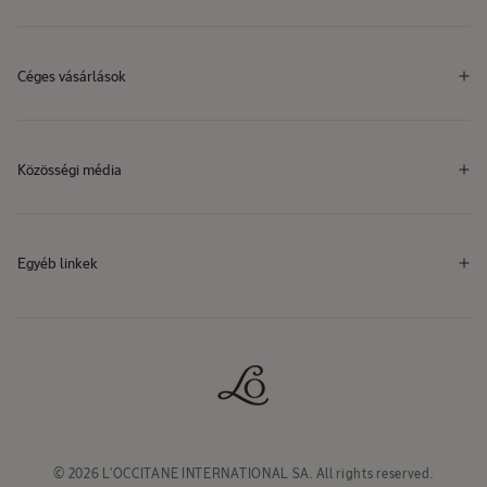
Céges vásárlások
Közösségi média
Facebook
Instagram
YouTube
TikTok
Facebook
Instagram
YouTube
TikTok
Egyéb linkek
© 2026 L'OCCITANE INTERNATIONAL SA. All rights reserved.