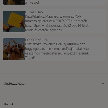
a hívásod!
KISZÁLLÍTÁS
Kiszállításhoz Magyarországon az MXP
futárszolgálatot és a FOXPOST automatáit
használjuk. A házhozszállítás 22 000 Ft feletti
rendelés esetén ingyenes.
L’OCCITANE + ÉN
Csatlakozz Provence Beauty Klubunkhoz,
hogy egész évben kiemelkedő ajánlatainkkal
és számos meglepetéssel kényeztethessünk
Téged!
Ügyfélszolgálat
Rólunk