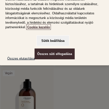
biztosításához, a tartalmak és hirdetések személyre szabásához,
:
közösségi média funkciók felkínálásához és az oldalunk
látogatottságának elemzéséhez. Oldalhasználattal kapcsolatos
információkat is megosztunk a közösségi média területén
tevékenykedő, a hirdetési és elemzési szolgáltatásokat nyújtó
partnereinkkel.
Cookie kezelés
Sütik beállítása
Aromakológia Volume &
Aromakológia Volume &
Strength sampon öko-
Strength sampon
utántöltő
Összes süti elfogadása
Összes elutasítása
Normál
Utántöltő 500 ml
13.200 Ft
Normál
300 ml
9.850 Ft
ár
ár
Vegán